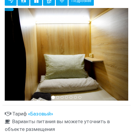
Подробнее
Предыдущий
Cле
{clt_left} 13 Количество
Тариф
«Базовый»
Варианты питания вы можете уточнить в
объекте размещения