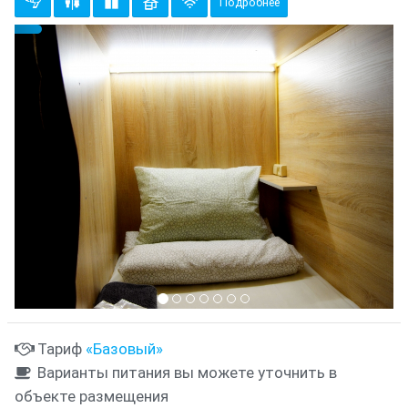
Подробнее
Предыдущий
Cле
{clt_left} 9 Количество
Тариф
«Базовый»
Варианты питания вы можете уточнить в
объекте размещения